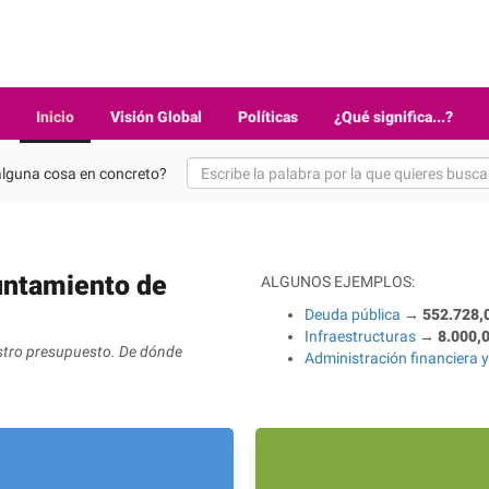
Inicio
Visión Global
Políticas
¿Qué significa...?
lguna cosa en concreto?
yuntamiento de
ALGUNOS EJEMPLOS:
Deuda pública
→
552.728,
Infraestructuras
→
8.000,0
stro presupuesto. De dónde
Administración financiera y